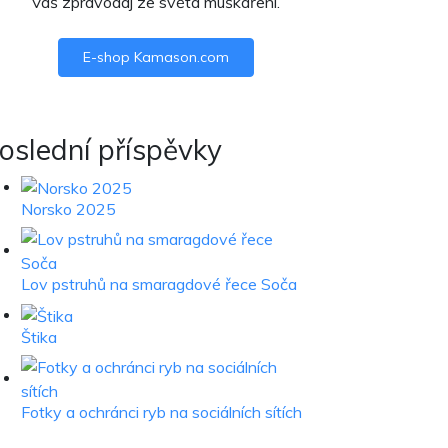
Váš zpravodaj ze světa muškaření.
E-shop Kamason.com
oslední příspěvky
Norsko 2025
Lov pstruhů na smaragdové řece Soča
Štika
Fotky a ochránci ryb na sociálních sítích