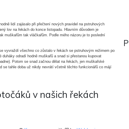
odně lidí zajásalo při přečtení nových pravidel na pstruhových
lený lov na řekách do konce listopadu. Hlavním důvodem je
jak muškařům tak vláčkařům. Podle mého názoru je to poslední
P
 se vyvraždí všechno co zůstalo v řekách se pstruhovým režimem po
é duháky odradí hodně muškařů a snad si přestanou kupovat
padne). Potom se snad začnou dělat na řekách, jen muškařské
 se tahle doba už nikdy nevrátí včetně těchto funkcionářů co májí
otočáků v našich řekách