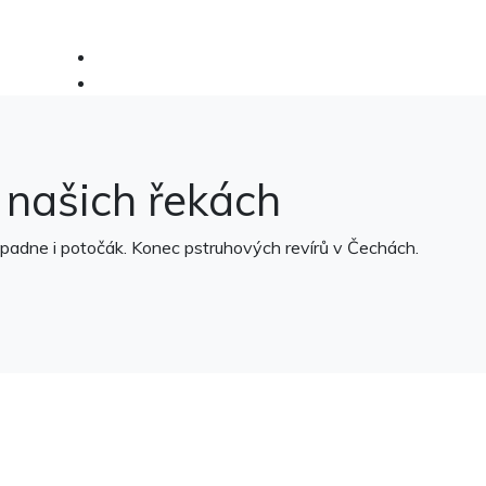
 našich řekách
opadne i potočák. Konec pstruhových revírů v Čechách.