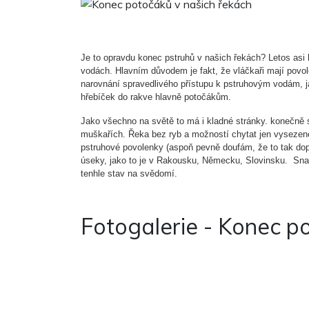
Je to opravdu konec pstruhů v našich řekách? Letos asi h
vodách. Hlavním důvodem je fakt, že vláčkaři mají povo
narovnání spravedlivého přístupu k pstruhovým vodám, 
hřebíček do rakve hlavně potočákům.
Jako všechno na světě to má i kladné stránky. konečně
muškařích. Řeka bez ryb a možností chytat jen vysezen
pstruhové povolenky (aspoň pevně doufám, že to tak do
úseky, jako to je v Rakousku, Německu, Slovinsku. Snad
tenhle stav na svědomí.
Fotogalerie - Konec p