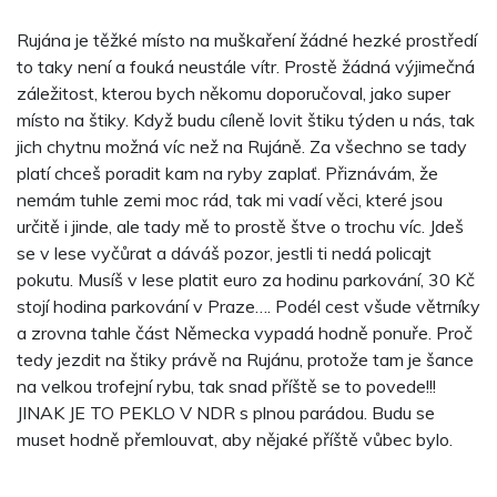
Rujána je těžké místo na muškaření žádné hezké prostředí
to taky není a fouká neustále vítr. Prostě žádná výjimečná
záležitost, kterou bych někomu doporučoval, jako super
místo na štiky. Když budu cíleně lovit štiku týden u nás, tak
jich chytnu možná víc než na Rujáně. Za všechno se tady
platí chceš poradit kam na ryby zaplať. Přiznávám, že
nemám tuhle zemi moc rád, tak mi vadí věci, které jsou
určitě i jinde, ale tady mě to prostě štve o trochu víc. Jdeš
se v lese vyčůrat a dáváš pozor, jestli ti nedá policajt
pokutu. Musíš v lese platit euro za hodinu parkování, 30 Kč
stojí hodina parkování v Praze…. Podél cest všude větrníky
a zrovna tahle část Německa vypadá hodně ponuře. Proč
tedy jezdit na štiky právě na Rujánu, protože tam je šance
na velkou trofejní rybu, tak snad příště se to povede!!!
JINAK JE TO PEKLO V NDR s plnou parádou. Budu se
muset hodně přemlouvat, aby nějaké příště vůbec bylo.