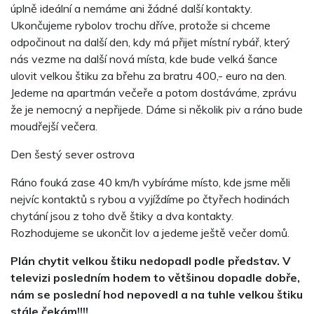
úplně ideální a nemáme ani žádné další kontakty.
Ukončujeme rybolov trochu dříve, protože si chceme
odpočinout na další den, kdy má přijet místní rybář, který
nás vezme na další nová místa, kde bude velká šance
ulovit velkou štiku za břehu za bratru 400,- euro na den.
Jedeme na apartmán večeře a potom dostáváme, zprávu
že je nemocný a nepřijede. Dáme si několik piv a ráno bude
moudřejší večera.
Den šestý sever ostrova
Ráno fouká zase 40 km/h vybíráme místo, kde jsme měli
nejvíc kontaktů s rybou a vyjíždíme po čtyřech hodinách
chytání jsou z toho dvě štiky a dva kontakty.
Rozhodujeme se ukončit lov a jedeme ještě večer domů.
Plán chytit velkou štiku nedopadl podle představ. V
televizi posledním hodem to většinou dopadle dobře,
nám se poslední hod nepovedl a na tuhle velkou štiku
stále čekám!!!!