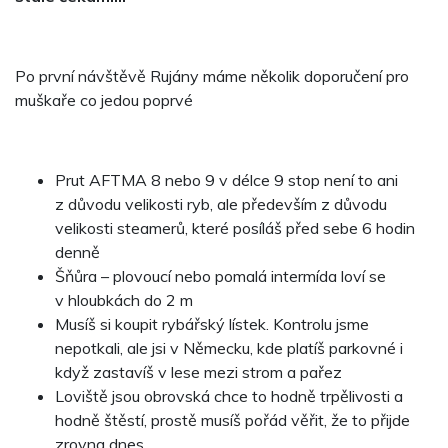
Po první návštěvě Rujány máme několik doporučení pro
muškaře co jedou poprvé
Prut AFTMA 8 nebo 9 v délce 9 stop není to ani
z důvodu velikosti ryb, ale především z důvodu
velikosti steamerů, které posíláš před sebe 6 hodin
denně
Šňůra – plovoucí nebo pomalá intermída loví se
v hloubkách do 2 m
Musíš si koupit rybářský lístek. Kontrolu jsme
nepotkali, ale jsi v Německu, kde platíš parkovné i
když zastavíš v lese mezi strom a pařez
Loviště jsou obrovská chce to hodně trpělivosti a
hodně štěstí, prostě musíš pořád věřit, že to přijde
zrovna dnes