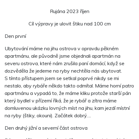
Rujána 2023 říjen
Cíl výpravy je ulovit štiku nad 100 cm
Den první
Ubytování máme na jihu ostrova v opravdu pěkném
apartmánu, ale původně jsme objednali apartmán na
severu ostrova, které nám zrušila paní domácí, když se
dozvěděla že jedeme na ryby nechtěla nás ubytovat.
S tímto přístupem jsem se setkal poprvé nikdy se mi
nestalo, aby rybáře někdo takto odmítal. Máme horní patro
apartmánu a vypadá to, že máme kliku protože starší pán
který bydlel v přízemí říká, že je rybář a zítra máme
domluvenou ukázku lovných míst na jihu, kam jezdí místní
na ryby (štiky, okouni). Začátek dobrý….
Den druhý jižní a severní část ostrova