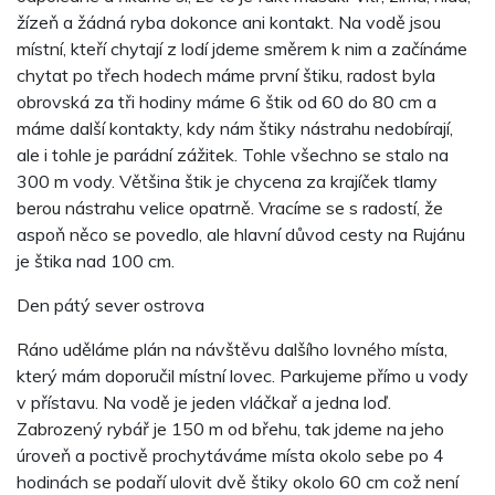
žízeň a žádná ryba dokonce ani kontakt. Na vodě jsou
místní, kteří chytají z lodí jdeme směrem k nim a začínáme
chytat po třech hodech máme první štiku, radost byla
obrovská za tři hodiny máme 6 štik od 60 do 80 cm a
máme další kontakty, kdy nám štiky nástrahu nedobírají,
ale i tohle je parádní zážitek. Tohle všechno se stalo na
300 m vody. Většina štik je chycena za krajíček tlamy
berou nástrahu velice opatrně. Vracíme se s radostí, že
aspoň něco se povedlo, ale hlavní důvod cesty na Rujánu
je štika nad 100 cm.
Den pátý sever ostrova
Ráno uděláme plán na návštěvu dalšího lovného místa,
který mám doporučil místní lovec. Parkujeme přímo u vody
v přístavu. Na vodě je jeden vláčkař a jedna loď.
Zabrozený rybář je 150 m od břehu, tak jdeme na jeho
úroveň a poctivě prochytáváme místa okolo sebe po 4
hodinách se podaří ulovit dvě štiky okolo 60 cm což není