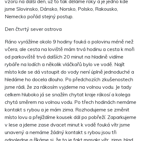
vzorů na další den, už to tak děláme roky a je jedno kde
jsme Slovinsko, Dánsko, Norsko, Polsko, Rakousko,
Nemecko pořád stejný postup.
Den čtvrtý sever ostrova
Ráno vyrážíme okolo 9 hodiny fouká o polovinu méně než
včera, ale cesta na loviště mám trvá hodinu a cesta k moři
od parkoviště trvá dalších 20 minut na hladině vidíme
rybáře na lodích a několik vláčkařů bylo ve vodě. Najít
místo kde se dá vstoupit do vody není úplně jednoduché a
hledáme ho docela dlouho. Po předchozích zkušenostech
jsme rádi, že za rákosím vyjdeme na volnou vodu. Je tady
celkem hluboko já se snažím chytat kraje rákosí a kolega
chytá směrem na volnou vodu. Po třech hodinách nemáme
kontakt s rybou a je mám zima. Rozhodujeme se změnit
místo lovu a přejíždíme kousek dál po pobřeží. Zaparkujeme
v lese a jdeme zase dvacet minut k vodě fouká vítr jsme
unavený a nemáme žádný kontakt s rybou jsou tři
odpoledne a říkáme si, že to je fakt masakr vítr, zima, hlad,