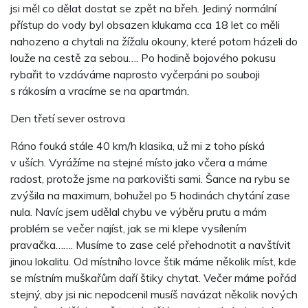
jsi měl co dělat dostat se zpět na břeh. Jediný normální
přístup do vody byl obsazen klukama cca 18 let co měli
nahozeno a chytali na žížalu okouny, které potom házeli do
louže na cestě za sebou…. Po hodině bojového pokusu
rybařit to vzdáváme naprosto vyčerpáni po souboji
s rákosím a vracíme se na apartmán.
Den třetí sever ostrova
Ráno fouká stále 40 km/h klasika, už mi z toho píská
v uších. Vyrážíme na stejné místo jako včera a máme
radost, protože jsme na parkovišti sami. Šance na rybu se
zvýšila na maximum, bohužel po 5 hodinách chytání zase
nula. Navíc jsem udělal chybu ve výběru prutu a mám
problém se večer najíst, jak se mi klepe vysílením
pravačka……. Musíme to zase celé přehodnotit a navštívit
jinou lokalitu. Od místního lovce štik máme několik míst, kde
se místním muškařům daří štiky chytat. Večer máme pořád
stejný, aby jsi nic nepodcenil musíš navázat několik nových