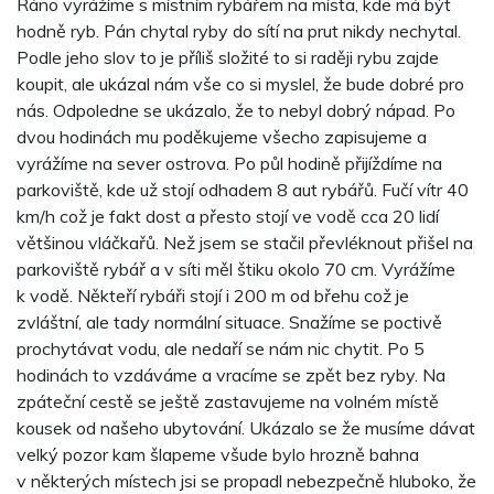
Ráno vyrážíme s místním rybářem na místa, kde má být
hodně ryb. Pán chytal ryby do sítí na prut nikdy nechytal.
Podle jeho slov to je příliš složité to si raději rybu zajde
koupit, ale ukázal nám vše co si myslel, že bude dobré pro
nás. Odpoledne se ukázalo, že to nebyl dobrý nápad. Po
dvou hodinách mu poděkujeme všecho zapisujeme a
vyrážíme na sever ostrova. Po půl hodině přijíždíme na
parkoviště, kde už stojí odhadem 8 aut rybářů. Fučí vítr 40
km/h což je fakt dost a přesto stojí ve vodě cca 20 lidí
většinou vláčkařů. Než jsem se stačil převléknout přišel na
parkoviště rybář a v síti měl štiku okolo 70 cm. Vyrážíme
k vodě. Někteří rybáři stojí i 200 m od břehu což je
zvláštní, ale tady normální situace. Snažíme se poctivě
prochytávat vodu, ale nedaří se nám nic chytit. Po 5
hodinách to vzdáváme a vracíme se zpět bez ryby. Na
zpáteční cestě se ještě zastavujeme na volném místě
kousek od našeho ubytování. Ukázalo se že musíme dávat
velký pozor kam šlapeme všude bylo hrozně bahna
v některých místech jsi se propadl nebezpečně hluboko, že