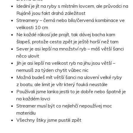
Ideální je jít na ryby s místním lovcem, ale průvodci na
Rujáně jsou fakt drahá záležitost
Streamery – černá nebo bílo/červená kombinace ve
velikosti 10 cm
Ne každé rákosí jde projít, tak dávej bacha kam
šlapeš, protože cesta zpět je ještě horší než tam
Sever je asi lepší na množství ryb – máš větší šanci
něco ulovit
Jih je asi lepší na velikost ryb na jihu jsou větší –
nemusíš za týden chytit vůbec nic
Možná budeš mít větší šanci na ulovení velké ryby
z boatu, ale limit je vítr který fouká neustále
Používali jsme lanka jestli to je dobře nebo špatně je
na každém lovci
Streamer musí být co nejlehčí nepoužívej moc
materiálu
Všechny štiky jsme pustili zpět