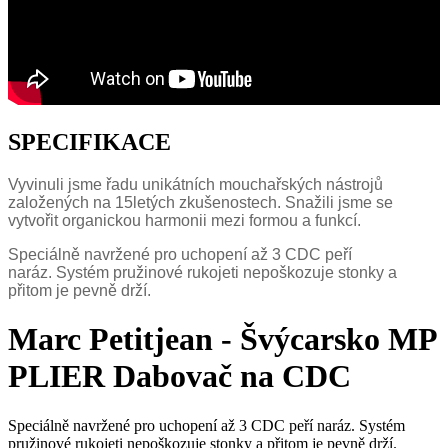
SPECIFIKACE
Vyvinuli jsme řadu unikátních mouchařských nástrojů
založených na 15letých zkušenostech.
Snažili jsme se
vytvořit organickou harmonii mezi formou a funkcí.
Speciálně navržené pro uchopení až 3 CDC peří
naráz.
Systém pružinové rukojeti nepoškozuje stonky a
přitom je pevně drží.
Marc Petitjean - Švýcarsko MP
PLIER
Dabovač na CDC
Speciálně navržené pro uchopení až 3 CDC peří naráz. Systém
pružinové rukojeti nepoškozuje stonky a přitom je pevně drží.