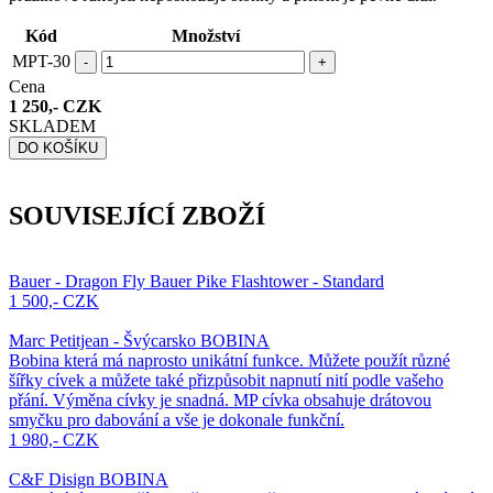
Kód
Množství
MPT-30
-
+
Cena
1 250,- CZK
SKLADEM
DO KOŠÍKU
SOUVISEJÍCÍ ZBOŽÍ
Bauer - Dragon Fly Bauer Pike Flashtower - Standard
1 500,- CZK
Marc Petitjean - Švýcarsko BOBINA
Bobina která má naprosto unikátní funkce. Můžete použít různé
šířky cívek a můžete také přizpůsobit napnutí nití podle vašeho
přání. Výměna cívky je snadná. MP cívka obsahuje drátovou
smyčku pro dabování a vše je dokonale funkční.
1 980,- CZK
C&F Disign BOBINA