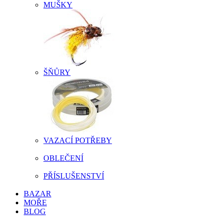
MUŠKY
ŠŇŮRY
VAZACÍ POTŘEBY
OBLEČENÍ
PŘÍSLUŠENSTVÍ
BAZAR
MOŘE
BLOG