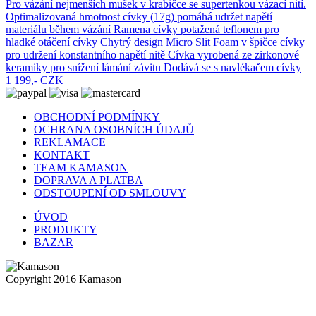
Pro vázání nejmenších mušek v krabičce se supertenkou vázací nití.
Optimalizovaná hmotnost cívky (17g) pomáhá udržet napětí
materiálu během vázání Ramena cívky potažená teflonem pro
hladké otáčení cívky Chytrý design Micro Slit Foam v špičce cívky
pro udržení konstantního napětí nitě Cívka vyrobená ze zirkonové
keramiky pro snížení lámání závitu Dodává se s navlékačem cívky
1 199,- CZK
OBCHODNÍ PODMÍNKY
OCHRANA OSOBNÍCH ÚDAJŮ
REKLAMACE
KONTAKT
TEAM KAMASON
DOPRAVA A PLATBA
ODSTOUPENÍ OD SMLOUVY
ÚVOD
PRODUKTY
BAZAR
Copyright 2016 Kamason