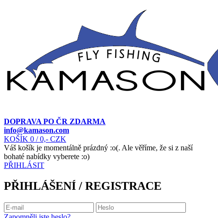
DOPRAVA PO ČR ZDARMA
info@kamason.com
KOŠÍK
0
/ 0,- CZK
Váš košík je momentálně prázdný :o(. Ale věříme, že si z naší
bohaté nabídky vyberete :o)
PŘIHLÁSIT
PŘIHLÁŠENÍ / REGISTRACE
Zapomněli jste heslo?