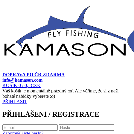
DOPRAVA PO ČR ZDARMA
info@kamason.com
KOŠÍK
0
/ 0,- CZK
Váš košík je momentálně prázdný :o(. Ale věříme, že si z naší
bohaté nabídky vyberete :o)
PŘIHLÁSIT
PŘIHLÁŠENÍ / REGISTRACE
Zapomněli jste heslo?