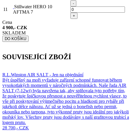
-
Stillwater HERO 10
11
AFTMA 7
+
Cena
4 900,- CZK
SKLADEM
DO KOŠÍKU
SOUVISEJÍCÍ ZBOŽÍ
R.L.Winston AIR SALT - Jen na objednání
Být úspěšný na moři vyžaduje zařízení schopné fungovat během
vysokotlakých momentů v náročných podmínkách. Naše řada AIR
SALT (7-12wt) byla navržena tak, aby splňovala tyto potřeby tím,
že poskytuje špičkovou přesnost a neuvěřitelnou rychlost vlasce, to
vše při poskytování výjimečného pocitu a hladkosti pro rybáře při
jakékoli délce náhozu. Ať už se jedná o bonefish nebo permit,
okouníka nebo tarpona, tyto výkonné pruty jsou ideální pro jakýkoli
mořský lov. Všechny pruty jsou dodávány s naší grafitovou trubicí a
logem prutu.
28 700,- CZK