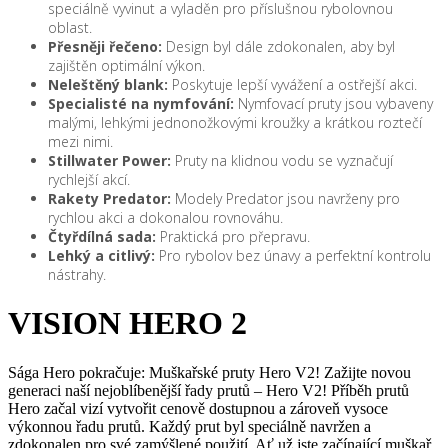
speciálně vyvinut a vyladěn pro příslušnou rybolovnou
oblast.
Přesněji řečeno:
Design byl dále zdokonalen, aby byl
zajištěn optimální výkon.
Neleštěný blank:
Poskytuje lepší vyvážení a ostřejší akci.
Specialisté na nymfování:
Nymfovací pruty jsou vybaveny
malými, lehkými jednonožkovými kroužky a krátkou roztečí
mezi nimi.
Stillwater Power:
Pruty na klidnou vodu se vyznačují
rychlejší akcí.
Rakety Predator:
Modely Predator jsou navrženy pro
rychlou akci a dokonalou rovnováhu.
Čtyřdílná sada:
Praktická pro přepravu.
Lehký a citlivý:
Pro rybolov bez únavy a perfektní kontrolu
nástrahy.
VISION HERO 2
Sága Hero pokračuje: Muškařské pruty Hero V2! Zažijte novou
generaci naší nejoblíbenější řady prutů – Hero V2! Příběh prutů
Hero začal vizí vytvořit cenově dostupnou a zároveň vysoce
výkonnou řadu prutů. Každý prut byl speciálně navržen a
zdokonalen pro své zamýšlené použití. Ať už jste začínající muškař