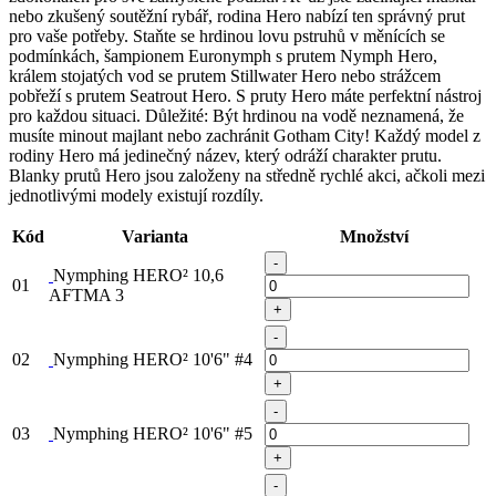
nebo zkušený soutěžní rybář, rodina Hero nabízí ten správný prut
pro vaše potřeby. Staňte se hrdinou lovu pstruhů v měnících se
podmínkách, šampionem Euronymph s prutem Nymph Hero,
králem stojatých vod se prutem Stillwater Hero nebo strážcem
pobřeží s prutem Seatrout Hero. S pruty Hero máte perfektní nástroj
pro každou situaci. Důležité: Být hrdinou na vodě neznamená, že
musíte minout majlant nebo zachránit Gotham City! Každý model z
rodiny Hero má jedinečný název, který odráží charakter prutu.
Blanky prutů Hero jsou založeny na středně rychlé akci, ačkoli mezi
jednotlivými modely existují rozdíly.
Kód
Varianta
Množství
-
Nymphing HERO² 10,6
01
AFTMA 3
+
-
02
Nymphing HERO² 10'6" #4
+
-
03
Nymphing HERO² 10'6" #5
+
-