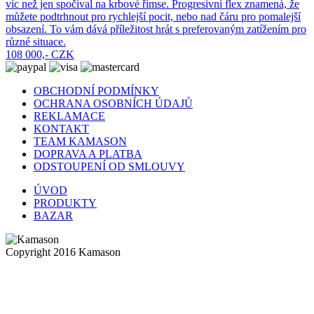
víc než jen spočíval na krbové římse. Progresivní flex znamená, že
můžete podtrhnout pro rychlejší pocit, nebo nad čáru pro pomalejší
obsazení. To vám dává příležitost hrát s preferovaným zatížením pro
různé situace.
108 000,- CZK
OBCHODNÍ PODMÍNKY
OCHRANA OSOBNÍCH ÚDAJŮ
REKLAMACE
KONTAKT
TEAM KAMASON
DOPRAVA A PLATBA
ODSTOUPENÍ OD SMLOUVY
ÚVOD
PRODUKTY
BAZAR
Copyright 2016 Kamason