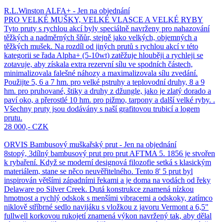
R.L.Winston ALFA+ - Jen na objednání
PRO VELKÉ MUŠKY, VELKÉ VLASCE A VELKÉ RYBY
Tyto pruty s rychlou akcí byly speciálně navrženy pro nahazování
těžkých a nadměrných šňůr, stejně jako velkých, objemných a
těžkých mušek. Na rozdíl od jiných prutů s rychlou akcí v této
kategorii se řada Alpha+ (5-10wt) zatěžuje hlouběji a rychleji se
zotavuje, aby získala extra rezervní sílu ve spodních částech,
minimalizovala falešné náhozy a maximalizovala sílu zvedání.
Použijte 5, 6 a 7 hm. pro velké pstruhy a teplovodní druhy, 8 a 9
hm. pro pruhované, štiky a druhy z džungle, jako je zlatý dorado a
paví oko, a přerostlé 10 hm. pro pižmo, tarpony a další velké ryby. .
Všechny pruty jsou dodávány s naší grafitovou trubicí a logem
prutu.
28 000,- CZK
ORVIS Bambusový muškařský prut - Jen na objednání
8stopý, 3dílný bambusový prut pro prut AFTMA 5. 1856 je stvořen
k rybaření. Když se moderní designová filozofie setká s klasickým
materiálem, stane se něco neuvěřitelného. Tento 8' 5 prut byl
inspirován většími západními řekami a je doma na vodách od řeky
Delaware po Silver Creek. Dutá konstrukce znamená nízkou
hmotnost a rychlý odskok s menšími vibracemi a odskoky, zatímco
niklově stříbrné sedlo navijáku s vložkou z javoru Vermont a 6,5"
fullwell korkovou rukojetí znamená výkon navržený tak, aby dělal