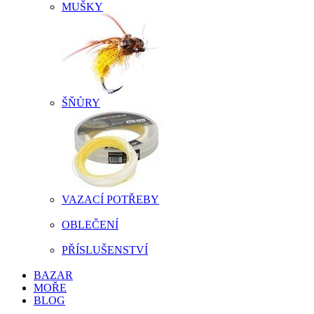
MUŠKY
ŠŇŮRY
VAZACÍ POTŘEBY
OBLEČENÍ
PŘÍSLUŠENSTVÍ
BAZAR
MOŘE
BLOG