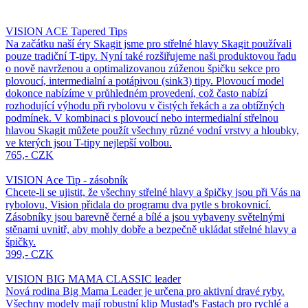
VISION ACE Tapered Tips
Na začátku naší éry Skagit jsme pro střelné hlavy Skagit používali
pouze tradiční T-tipy. Nyní také rozšiřujeme naši produktovou řadu
o nově navrženou a optimalizovanou zúženou špičku sekce pro
plovoucí, intermedialní a potápivou (sink3) tipy. Plovoucí model
dokonce nabízíme v průhledném provedení, což často nabízí
rozhodující výhodu při rybolovu v čistých řekách a za obtížných
podmínek. V kombinaci s plovoucí nebo intermedialní střelnou
hlavou Skagit můžete použít všechny různé vodní vrstvy a hloubky,
ve kterých jsou T-tipy nejlepší volbou.
765,- CZK
VISION Ace Tip - zásobník
Chcete-li se ujistit, že všechny střelné hlavy a špičky jsou při Vás na
rybolovu, Vision přidala do programu dva pytle s brokovnicí.
Zásobníky jsou barevně černé a bílé a jsou vybaveny světelnými
stěnami uvnitř, aby mohly dobře a bezpečně ukládat střelné hlavy a
špičky.
399,- CZK
VISION BIG MAMA CLASSIC leader
Nová rodina Big Mama Leader je určena pro aktivní dravé ryby.
Všechny modely mají robustní klip Mustad's Fastach pro rychlé a