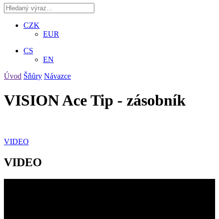
CZK
EUR
CS
EN
Úvod
Šňůry
Návazce
VISION Ace Tip - zásobník
VIDEO
VIDEO