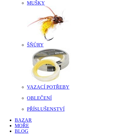
MUŠKY
ŠŇŮRY
VAZACÍ POTŘEBY
OBLEČENÍ
PŘÍSLUŠENSTVÍ
BAZAR
MOŘE
BLOG