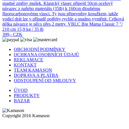
snadné změny mušek. Klasický vlasec připojil 50cm ocelový
návazec z našeho materiálu (35lb) k 160cm dlouhému
fluorocarbonovému vlasci. Ty jsou připevněny kroužkem, takže
vodicí drát lze v případě potřeby rychle a snadno vyměnit. Celková
délka návazce je něco přes 2 metry. VBLC Big Mama Classic 7 "/
210 cm 15,9 kg / 35 lb
399,- CZK
OBCHODNÍ PODMÍNKY
OCHRANA OSOBNÍCH ÚDAJŮ
REKLAMACE
KONTAKT
TEAM KAMASON
DOPRAVA A PLATBA
ODSTOUPENÍ OD SMLOUVY
ÚVOD
PRODUKTY
BAZAR
Copyright 2016 Kamason