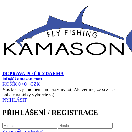
DOPRAVA PO ČR ZDARMA
info@kamason.com
KOŠÍK
0
/ 0,- CZK
Váš košík je momentálně prázdný :o(. Ale věříme, že si z naší
bohaté nabídky vyberete :o)
PŘIHLÁSIT
PŘIHLÁŠENÍ / REGISTRACE
Zapomněli jste heslo?