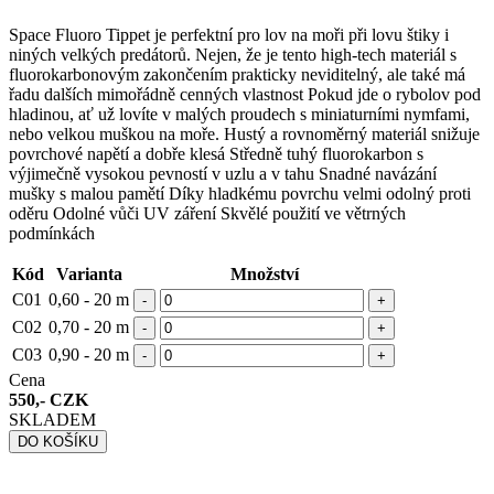
Space Fluoro Tippet je perfektní pro lov na moři při lovu štiky i
niných velkých predátorů. Nejen, že je tento high-tech materiál s
fluorokarbonovým zakončením prakticky neviditelný, ale také má
řadu dalších mimořádně cenných vlastnost Pokud jde o rybolov pod
hladinou, ať už lovíte v malých proudech s miniaturními nymfami,
nebo velkou muškou na moře. Hustý a rovnoměrný materiál snižuje
povrchové napětí a dobře klesá Středně tuhý fluorokarbon s
výjimečně vysokou pevností v uzlu a v tahu Snadné navázání
mušky s malou pamětí Díky hladkému povrchu velmi odolný proti
oděru Odolné vůči UV záření Skvělé použití ve větrných
podmínkách
Kód
Varianta
Množství
C01
0,60 - 20 m
-
+
C02
0,70 - 20 m
-
+
C03
0,90 - 20 m
-
+
Cena
550,- CZK
SKLADEM
DO KOŠÍKU