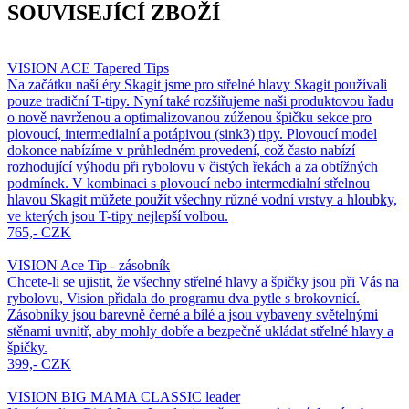
SOUVISEJÍCÍ ZBOŽÍ
VISION ACE Tapered Tips
Na začátku naší éry Skagit jsme pro střelné hlavy Skagit používali
pouze tradiční T-tipy. Nyní také rozšiřujeme naši produktovou řadu
o nově navrženou a optimalizovanou zúženou špičku sekce pro
plovoucí, intermedialní a potápivou (sink3) tipy. Plovoucí model
dokonce nabízíme v průhledném provedení, což často nabízí
rozhodující výhodu při rybolovu v čistých řekách a za obtížných
podmínek. V kombinaci s plovoucí nebo intermedialní střelnou
hlavou Skagit můžete použít všechny různé vodní vrstvy a hloubky,
ve kterých jsou T-tipy nejlepší volbou.
765,- CZK
VISION Ace Tip - zásobník
Chcete-li se ujistit, že všechny střelné hlavy a špičky jsou při Vás na
rybolovu, Vision přidala do programu dva pytle s brokovnicí.
Zásobníky jsou barevně černé a bílé a jsou vybaveny světelnými
stěnami uvnitř, aby mohly dobře a bezpečně ukládat střelné hlavy a
špičky.
399,- CZK
VISION BIG MAMA CLASSIC leader