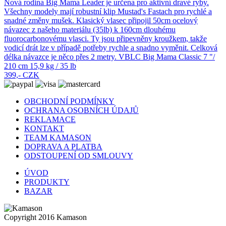
Nová rodina Big Mama Leader je určena pro aktivní dravé ryby.
Všechny modely mají robustní klip Mustad's Fastach pro rychlé a
snadné změny mušek. Klasický vlasec připojil 50cm ocelový
návazec z našeho materiálu (35lb) k 160cm dlouhému
fluorocarbonovému vlasci. Ty jsou připevněny kroužkem, takže
vodicí drát lze v případě potřeby rychle a snadno vyměnit. Celková
délka návazce je něco přes 2 metry. VBLC Big Mama Classic 7 "/
210 cm 15,9 kg / 35 lb
399,- CZK
OBCHODNÍ PODMÍNKY
OCHRANA OSOBNÍCH ÚDAJŮ
REKLAMACE
KONTAKT
TEAM KAMASON
DOPRAVA A PLATBA
ODSTOUPENÍ OD SMLOUVY
ÚVOD
PRODUKTY
BAZAR
Copyright 2016 Kamason