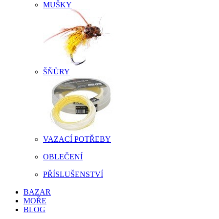
MUŠKY
ŠŇŮRY
VAZACÍ POTŘEBY
OBLEČENÍ
PŘÍSLUŠENSTVÍ
BAZAR
MOŘE
BLOG