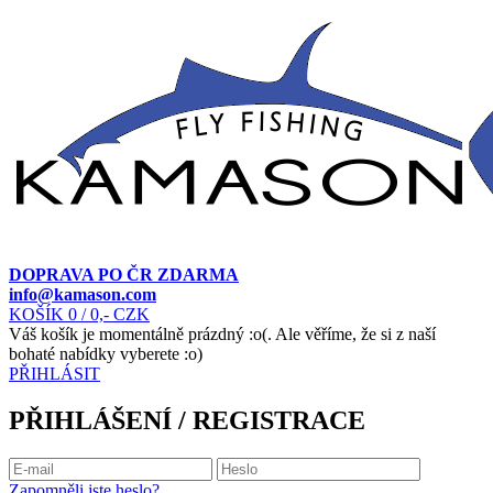
DOPRAVA PO ČR ZDARMA
info@kamason.com
KOŠÍK
0
/ 0,- CZK
Váš košík je momentálně prázdný :o(. Ale věříme, že si z naší
bohaté nabídky vyberete :o)
PŘIHLÁSIT
PŘIHLÁŠENÍ / REGISTRACE
Zapomněli jste heslo?