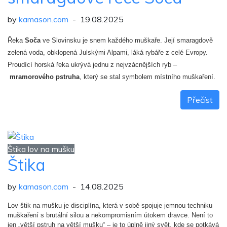
by
kamason.com
- 19.08.2025
Řeka
Soča
ve Slovinsku je snem každého muškaře. Její smaragdově
zelená voda, obklopená Julskými Alpami, láká rybáře z celé Evropy.
Proudící horská řeka ukrývá jednu z nejvzácnějších ryb –
mramorového pstruha
, který se stal symbolem místního muškaření.
Přečíst
Štika lov na mušku
Štika
by
kamason.com
- 14.08.2025
Lov štik na mušku je disciplína, která v sobě spojuje jemnou techniku
muškaření s brutální silou a nekompromisním útokem dravce. Není to
jen „větší pstruh na větší mušku“ – je to úplně jiný svět, kde se potkává