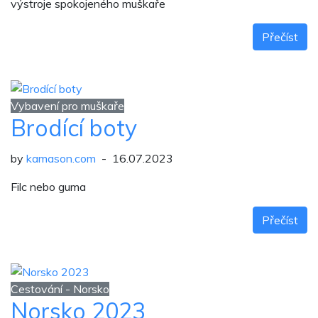
výstroje spokojeného muškaře
Přečíst
Vybavení pro muškaře
Brodící boty
by
kamason.com
- 16.07.2023
Filc nebo guma
Přečíst
Cestování - Norsko
Norsko 2023