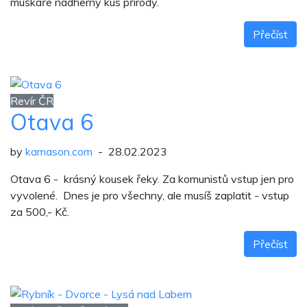
muškaře nádherný kus přírody.
Přečíst
Revír ČR
Otava 6
by
kamason.com
- 28.02.2023
Otava 6 - krásný kousek řeky. Za komunistů vstup jen pro
vyvolené. Dnes je pro všechny, ale musíš zaplatit - vstup
za 500,- Kč.
Přečíst