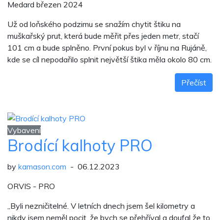
Medard březen 2024
Už od loňského podzimu se snažím chytit štiku na
muškařský prut, která bude měřit přes jeden metr, stačí
101 cm a bude splněno. První pokus byl v říjnu na Rujáně,
kde se cíl nepodařilo splnit největší štika měla okolo 80 cm.
Přečíst
Vybavení
Brodící kalhoty PRO
by
kamason.com
- 06.12.2023
ORVIS - PRO
„Byli nezničitelné. V letních dnech jsem šel kilometry a
nikdy jsem neměl pocit, že bych se přehříval a doufal že to