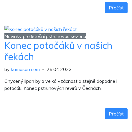
Přečíst
Novinky pro letošní pstruhovou sezonu
Konec potočáků v našich
řekách
by
kamason.com
- 25.04.2023
Chycený lipan byla velká vzácnost a stejně dopadne i
potočák. Konec pstruhových revírů v Čechách.
Přečíst