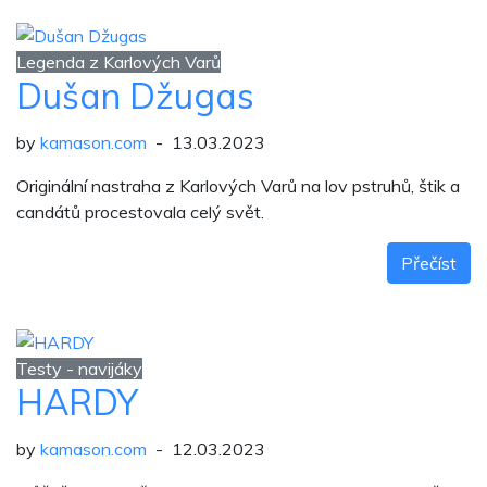
Legenda z Karlových Varů
Dušan Džugas
by
kamason.com
- 13.03.2023
Originální nastraha z Karlových Varů na lov pstruhů, štik a
candátů procestovala celý svět.
Přečíst
Testy - navijáky
HARDY
by
kamason.com
- 12.03.2023